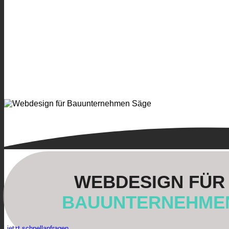
WEBDESIGN FÜR
BAU­UNTERNEHME
jetzt schnellanfragen