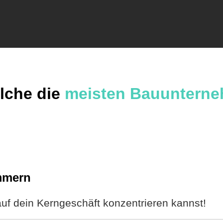
lche die
meisten Bauuntern
ümmern
uf dein Kerngeschäft konzentrieren kannst
!