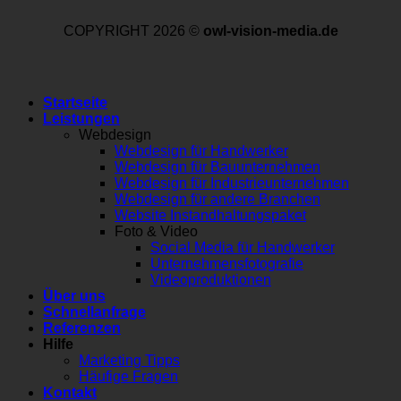
COPYRIGHT 2026 ©
owl-vision-media.de
Startseite
Leistungen
Webdesign
Webdesign für Handwerker
Webdesign für Bauunternehmen
Webdesign für Industrieunternehmen
Webdesign für andere Branchen
Website Instandhaltungspaket
Foto & Video
Social Media für Handwerker
Unternehmensfotografie
Videoproduktionen
Über uns
Schnellanfrage
Referenzen
Hilfe
Marketing Tipps
Häufige Fragen
Kontakt