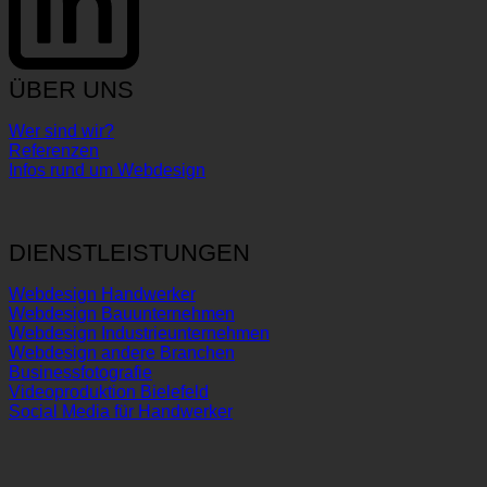
ÜBER UNS
Wer sind wir?
Referenzen
Infos rund um Webdesign
DIENSTLEISTUNGEN
Webdesign Handwerker
Webdesign Bauunternehmen
Webdesign Industrieunternehmen
Webdesign andere Branchen
Businessfotografie
Videoproduktion Bielefeld
Social Media für Handwerker