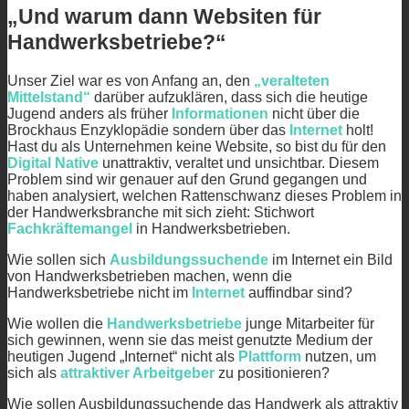
„Und warum dann Websiten für
Handwerksbetriebe?“
Unser Ziel war es von Anfang an, den
„veralteten
Mittelstand“
darüber aufzuklären, dass sich die heutige
Jugend anders als früher
Informationen
nicht über die
Brockhaus Enzyklopädie sondern über das
Internet
holt!
Hast du als Unternehmen keine Website, so bist du für den
Digital Native
unattraktiv, veraltet und unsichtbar.
Diesem
Problem sind wir genauer auf den Grund gegangen und
haben analysiert, welchen Rattenschwanz dieses Problem in
der Handwerksbranche mit sich zieht: Stichwort
Fachkräftemangel
in Handwerksbetrieben.
Wie sollen sich
Ausbildungssuchende
im Internet ein Bild
von Handwerksbetrieben machen, wenn die
Handwerksbetriebe nicht im
Internet
auffindbar sind?
Wie wollen die
Handwerksbetriebe
junge Mitarbeiter für
sich gewinnen, wenn sie das meist genutzte Medium der
heutigen Jugend „Internet“ nicht als
Plattform
nutzen, um
sich als
attraktiver Arbeitgeber
zu positionieren?
Wie sollen Ausbildungssuchende das Handwerk als attraktiv