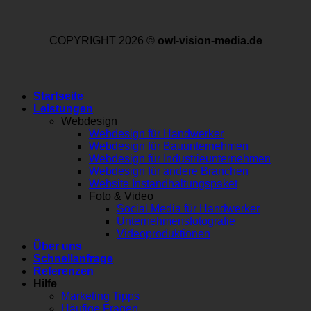
COPYRIGHT 2026 ©
owl-vision-media.de
Startseite
Leistungen
Webdesign
Webdesign für Handwerker
Webdesign für Bauunternehmen
Webdesign für Industrieunternehmen
Webdesign für andere Branchen
Website Instandhaltungspaket
Foto & Video
Social Media für Handwerker
Unternehmensfotografie
Videoproduktionen
Über uns
Schnellanfrage
Referenzen
Hilfe
Marketing Tipps
Häufige Fragen