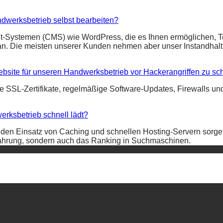
ndwerksbetrieb selbst bearbeiten?
t-Systemen (CMS) wie WordPress, die es Ihnen ermöglichen, Tex
 an. Die meisten unserer Kunden nehmen aber unser Instandhal
bsite für unseren Handwerksbetrieb vor Hackerangriffen zu sc
 SSL-Zertifikate, regelmäßige Software-Updates, Firewalls u
erksbetrieb schnell lädt?
en Einsatz von Caching und schnellen Hosting-Servern sorgen 
erfahrung, sondern auch das Ranking in Suchmaschinen.