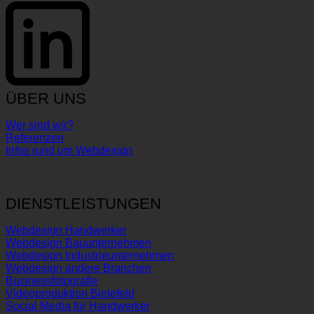
ÜBER UNS
Wer sind wir?
Referenzen
Infos rund um Webdesign
DIENSTLEISTUNGEN
Webdesign Handwerker
Webdesign Bauunternehmen
Webdesign Industrieunternehmen
Webdesign andere Branchen
Businessfotografie
Videoproduktion Bielefeld
Social Media für Handwerker