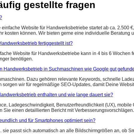
äufig gestellte fragen
?
 einfache Website für Handwerksbetriebe startet ab ca. 2.500 
r kosten können. Wir bieten gerne eine individuelle Beratung 
andwerksbetrieb fertiggestellt ist?
fache Website für Handwerksbetriebe kann in 4 bis 6 Wochen fe
änger benötigen.
eren Handwerksbetrieb in Suchmaschinen wie Google gut gefund
Suchmaschinen. Dazu gehören relevante Keywords, schnelle Lade
m sorgen wir für regelmäßige SEO-Updates, damit Deine Websit
Handwerksbetrieb enthalten und wie lange dauert sie?
e, Ladegeschwindigkeit, Benutzerfreundlichkeit (UX), mobile 
n Sie einen detaillierten Bericht mit Verbesserungsvorschlägen.
eundlich und für Smartphones optimiert sein?
d.h. sie passt sich automatisch an alle Bildschirmgrößen an, ob